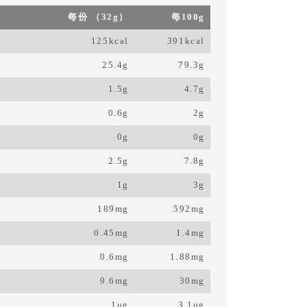
每份 （32g）
每100g
125kcal
391kcal
25.4g
79.3g
1.5g
4.7g
0.6g
2g
0g
0g
2.5g
7.8g
1g
3g
189mg
592mg
0.45mg
1.4mg
0.6mg
1.88mg
9.6mg
30mg
1μg
3.1μg