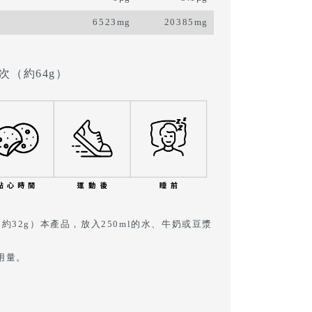
6523mg
20385mg
次（約64g）
約32g）本產品，放入250ml的水、牛奶或豆漿
用量。