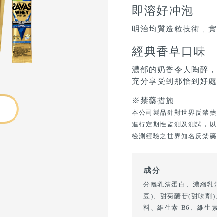
即溶好冲泡
明治均質造粒技術，
經典香草口味
濃郁的奶香令人陶醉
充分享受到那恰到好
※禁藥措施
本公司製品針對世界反禁藥組
進行定期性監測及測試，以
檢測經驗之世界知名反禁藥
成分
分離乳清蛋白、濃縮乳
豆)、甜菊醣苷(甜味劑
料、維生素 B6、維生素