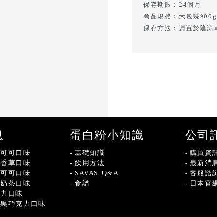
保存期限：24個月
商品規格：大包裝900g
保存方法：請置於陰涼
息
蛋白粉小知識
公司
-可可口味
基礎知識
購買資
-香草口味
飲用方法
最新消
-可可口味
SAVAS Q&A
客服諮
-奶茶口味
食譜
日本官
克力口味
-黑巧克力口味