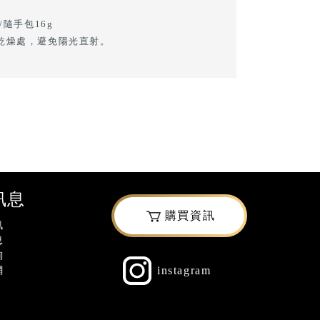
/隨手包16g
乾燥處，避免陽光直射。
訊息
購買資訊
訊
息
詢
網
instagram