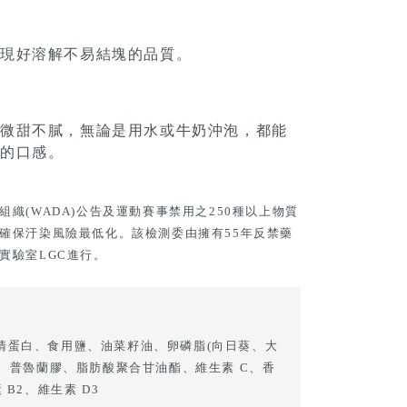
實現好溶解不易結塊的品質。
，微甜不膩，無論是用水或牛奶沖泡，都能
處的口感。
織(WADA)公告及運動賽事禁用之250種以上物質
確保汙染風險最低化。該檢測委由擁有55年反禁藥
實驗室LGC進行。
清蛋白、食用鹽、油菜籽油、卵磷脂(向日葵、大
)、普魯蘭膠、脂肪酸聚合甘油酯、維生素 C、香
 B2、維生素 D3