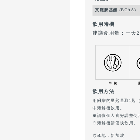
支鏈胺基酸 (BCAA)
飲用時機
建議食用量：一天2
飲用方法
用附贈的量匙量取1匙（
中溶解後飲用。
※請依個人喜好調整使
※溶解後請儘快飲用。
原產地：新加坡