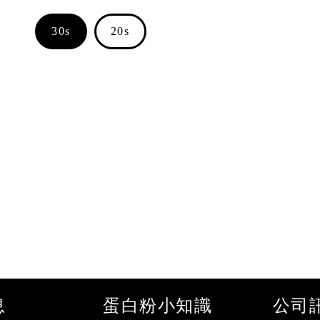
30s
20s
息
蛋白粉小知識
公司