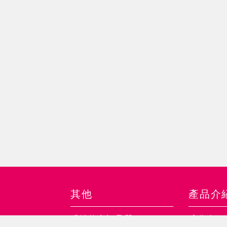
其他
產品介
明治的究極品質
成分介紹