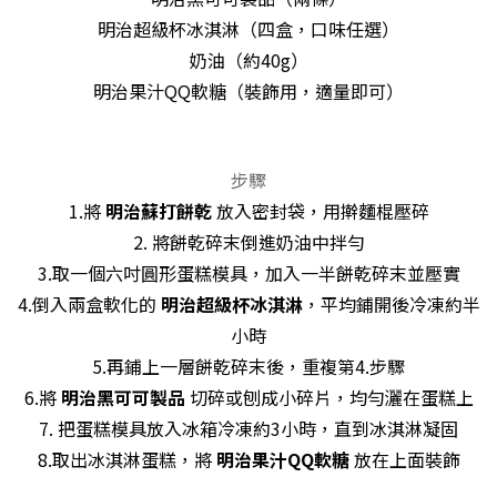
明治超級杯冰淇淋（四盒，口味任選）
奶油（約40g）
明治果汁QQ軟糖（裝飾用，適量即可）
步驟
1.將
明治蘇打餅乾
放入密封袋，用擀麵棍壓碎
2️. 將餅乾碎末倒進奶油中拌勻
3.取一個六吋圓形蛋糕模具，加入一半餅乾碎末並壓實
4.倒入兩盒軟化的
明治超級杯冰淇淋
，平均鋪開後冷凍約半
小時
5.再鋪上一層餅乾碎末後，重複第️4.步驟
6.將
明治黑可可製品
切碎或刨成小碎片，均勻灑在蛋糕上
7. 把蛋糕模具放入冰箱冷凍約3小時，直到冰淇淋凝固
8.取出冰淇淋蛋糕，將
明治果汁QQ軟糖
放在上面裝飾